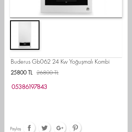
Buderus Gb062 24 Kw Yoğuşmalı Kombi
25800 TL
26800 TL
05386197843
Paylaş