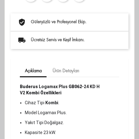
Güleryüzlü ve Profesyonel Ekip.
Ücretsiz Servis ve Keşif İmkanı.
Açıklama
Ürün Detayları
Buderus
Logamax Plus
GB062
-24 KD H
V2
Kombi Özellikleri
Cihaz Tipi
Kombi
.
Model Logamax Plus.
Yakıt Tipi Doğalgaz.
Kapasite 23 kW.