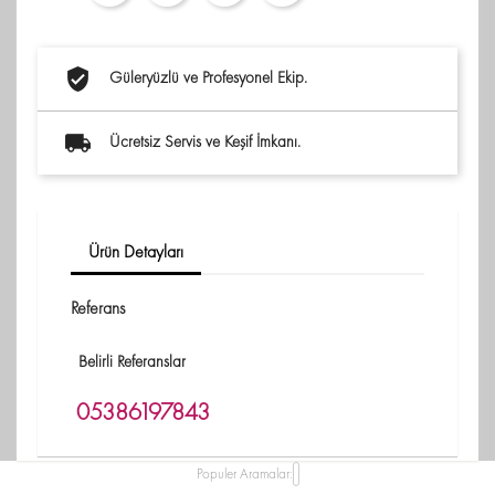
Güleryüzlü ve Profesyonel Ekip.
Ücretsiz Servis ve Keşif İmkanı.
Ürün Detayları
Referans
Belirli Referanslar
05386197843
Populer Aramalar: